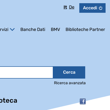
It
De
Accedi
rvizi
Banche Dati
BMV
Biblioteche Partner
Cerca
Ricerca avanzata
ioteca