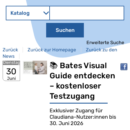
Contesto:
Cerca su "Katalog"
Katalog
cambia
Suchen
Erweiterte Suche
Zurück
Zurück zur Homepage
Zurück zu den
News
Dienstag
📚 Bates Visual
30
Guide entdecken
Juni
– kostenloser
Testzugang
Exklusiver Zugang für
Claudiana-Nutzer:innen bis
30. Juni 2026